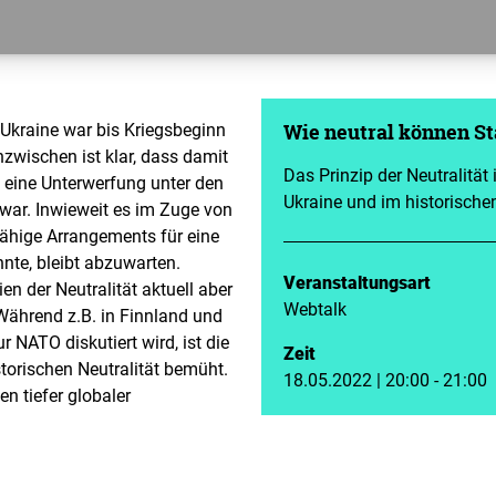
 Ukraine war bis Kriegsbeginn
Wie neutral können St
nzwischen ist klar, dass damit
Das Prinzip der Neutralität
 eine Unterwerfung unter den
Ukraine und im historischen
 war. Inwieweit es im Zuge von
ähige Arrangements für eine
nnte, bleibt abzuwarten.
Veranstaltungsart
en der Neutralität aktuell aber
Webtalk
Während z.B. in Finnland und
r NATO diskutiert wird, ist die
Zeit
torischen Neutralität bemüht.
18.05.2022 | 20:00 - 21:00
en tiefer globaler
nktionsregimen eigentlich
Veranstalter
nterschiede lassen sich
Länderbüro Niedersachse
den Erfahrungen der neutralen