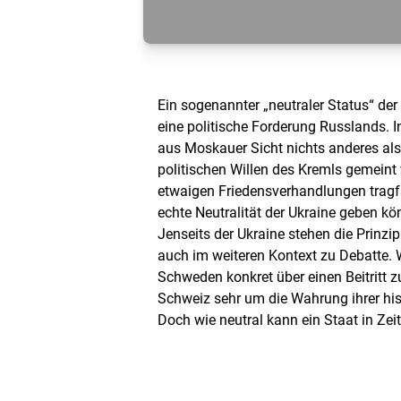
Ein sogenannter „neutraler Status“ der
eine politische Forderung Russlands. I
aus Moskauer Sicht nichts anderes als
politischen Willen des Kremls gemeint
etwaigen Friedensverhandlungen tragf
echte Neutralität der Ukraine geben kö
Jenseits der Ukraine stehen die Prinzipi
auch im weiteren Kontext zu Debatte. 
Schweden konkret über einen Beitritt zu
Schweiz sehr um die Wahrung ihrer his
Doch wie neutral kann ein Staat in Zeit
Verflechtungen und internationalen Sa
noch sein? Welche Kontinuitäten und U
zwischen der aktuellen Situation und 