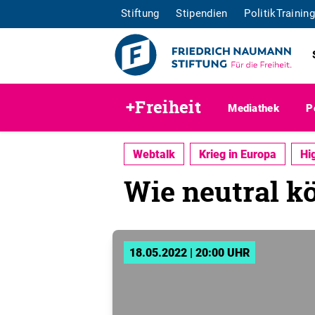
Stiftung
Stipendien
PolitikTraining
+Freiheit
Mediathek
P
Webtalk
Krieg in Europa
Hi
Wie neutral k
18.05.2022 | 20:00 UHR