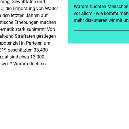
erung, Gewalttaten und
Warum flüchten Menschen 
U, die Ermordung von Walter
vor allem - wie kommt man
 den letzten Jahren auf
mehr diskutieren wir mit un
tistische Erhebungen machen
blematik stark zunimmt: Von
lt-und Straftaten gestiegen
potenzial in Parteien um
19 geschätzten 33.430
zial sind etwa 13.000
soweit? Warum flüchten
Und vor allem - wie kommt
 es diverse private und
it dem Ausstieg aus dem
bote zur Deradikalisierung
 Sie unterstützen Aussteiger,
en die Vergangenheit auf und
lschaft.
tarbeiter im Programm