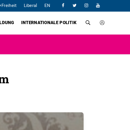
+Freiheit
Liberal
EN
ILDUNG
INTERNATIONALE POLITIK
em