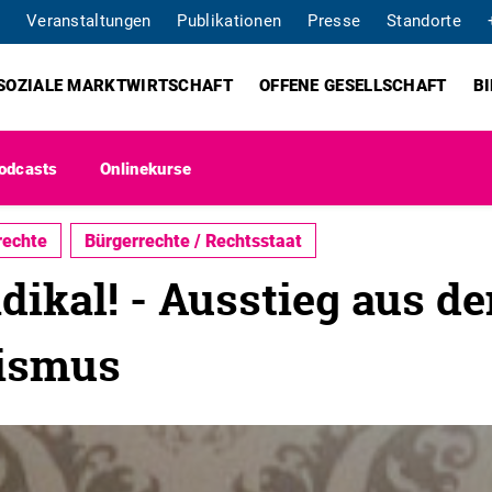
Veranstaltungen
Publikationen
Presse
Standorte
SOZIALE MARKTWIRTSCHAFT
OFFENE GESELLSCHAFT
B
odcasts
Onlinekurse
rechte
Bürgerrechte / Rechtsstaat
dikal! - Ausstieg aus d
ismus