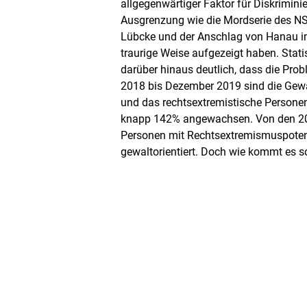
allgegenwärtiger Faktor für Diskrimini
Ausgrenzung wie die Mordserie des NS
Lübcke und der Anschlag von Hanau in
traurige Weise aufgezeigt haben. Sta
darüber hinaus deutlich, dass die Pro
2018 bis Dezember 2019 sind die Gewa
und das rechtsextremistische Personen
knapp 142% angewachsen. Von den 20
Personen mit Rechtsextremismuspoten
gewaltorientiert. Doch wie kommt es 
Menschen in den Rechtsextremismus? 
man dort wieder raus? Mittlerweile gibt
staatliche Organisationen, die sich m
Rechtsextremismus befassen und Ange
sowie Präventionsprogramme anbieten.
geben ihnen neue Perspektiven, arbeit
führen sie zurück in die Mitte der Gesel
Mit unseren Gästen Robert Mohren, Mi