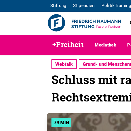
Stiftung
Stipendien
PolitikTraining
+Freiheit
Mediathek
P
Webtalk
Grund- und Menschen
Schluss mit ra
Rechtsextrem
79 MIN