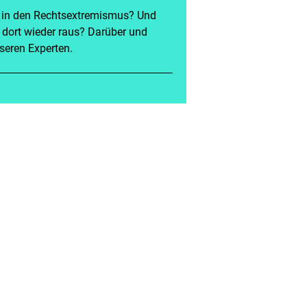
in den Rechtsextremismus? Und
 dort wieder raus? Darüber und
seren Experten.