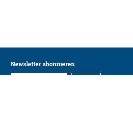
Newsletter abonnieren
Folgen Sie uns
Facebook
Twitter
Instagram
YouTube
Xing
Linkedin