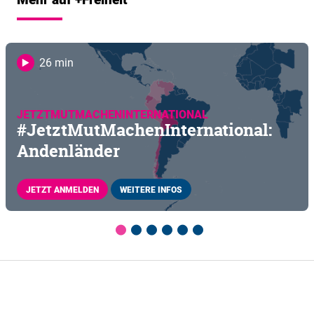
26 min
JETZTMUTMACHENINTERNATIONAL
#JetztMutMachenInternational:
Andenländer
JETZT ANMELDEN
WEITERE INFOS