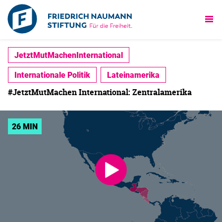
JetztMutMachenInternational
Internationale Politik
Lateinamerika
#JetztMutMachen International: Zentralamerika
26 MIN