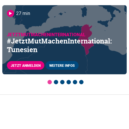
27 min
JETZTMUTMACHENINTERNATIONAL
#JetztMutMachenInternational:
Tunesien
JETZT ANMELDEN
WEITERE INFOS