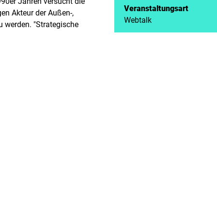
90er Jahren versucht die
Veranstaltungsart
gen Akteur der Außen-,
Webtalk
zu werden. "Strategische
ie Zielmarke; bald soll ein
Zeit
g nach vorn weisen. Eine
19.01.2022 | 19:00 - 20:00
EU ist dringend nötig. Die
Veranstalter
f den aufstrebenden Rivalen
Landesbüro Bayern
ressionspolitik, die
e und Autokratie,
emen wie Klima, Migration und
Aufmerksamkeit fordern.
sen gebeutelt, die u.a. von der
Eurokrise bis zum Brexit und
chtsstaatsprinzipien reichen.
anzösische Motor" der
tzt angesichts