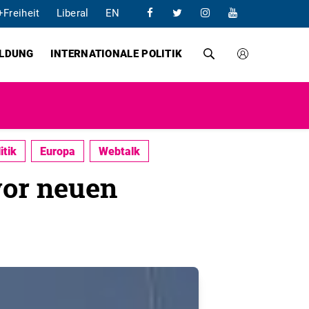
+Freiheit
Liberal
EN
ILDUNG
INTERNATIONALE POLITIK
itik
Europa
Webtalk
vor neuen