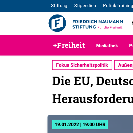
Stiftung
Stipendien
PolitikTraining
+Freiheit
Mediathek
P
Fokus Sicherheitspolitik
Außenp
Die EU, Deuts
Herausforder
19.01.2022 | 19:00 UHR