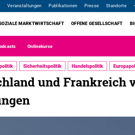
Veranstaltungen
Publikationen
Presse
Standorte
SOZIALE MARKTWIRTSCHAFT
OFFENE GESELLSCHAFT
B
odcasts
Onlinekurse
olitik
Sicherheitspolitik
Handelspolitik
Europapol
chland und Frankreich 
ungen