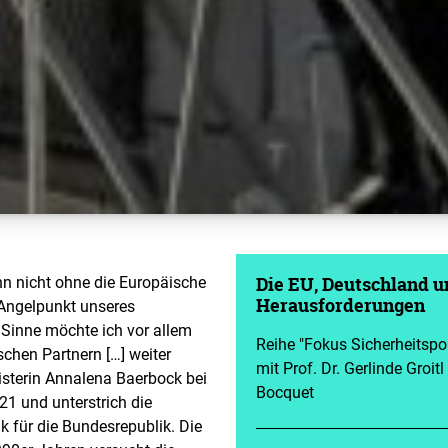
nn nicht ohne die Europäische
Die EU, Deutschland u
d Angelpunkt unseres
Herausforderungen
 Sinne möchte ich vor allem
Reihe "Fokus Sicherheitspol
chen Partnern […] weiter
mit Prof. Dr. Gerlinde Groit
isterin Annalena Baerbock bei
Bocquet
1 und unterstrich die
k für die Bundesrepublik. Die