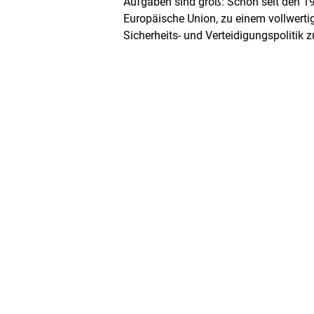
Aufgaben sind groß: Schon seit den 19
Europäische Union, zu einem vollwerti
Sicherheits- und Verteidigungspolitik 
Autonomie" lautet seit einigen Jahren d
neuer "strategischer Kompass" den We
handlungs- und durchsetzungsfähigere 
USA richten ihren Blick zunehmend au
China, während zugleich Russlands Agg
Systemkonkurrenz zwischen Demokrati
Streitigkeiten im Welthandel sowie Th
die Corona-Pandemie die europäische 
Derweil wird die EU seit Jahren von Kri
Finanz- und Wirtschaftskrise über die 
dem Streit mit Polen und Ungarn um Re
Auch der oft beschworene "deutsch-fr
europäischen Integration stotterte zule
unterschiedlicher Prioritäten.