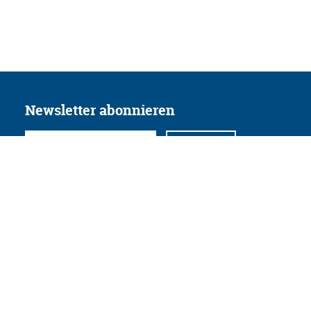
Newsletter abonnieren
Folgen Sie uns
Facebook
Twitter
Instagram
YouTube
Xing
Linkedin