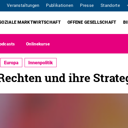
Veranstaltungen
Publikationen
Presse
Standorte
SOZIALE MARKTWIRTSCHAFT
OFFENE GESELLSCHAFT
B
odcasts
Onlinekurse
Europa
Innenpolitik
Rechten und ihre Strate