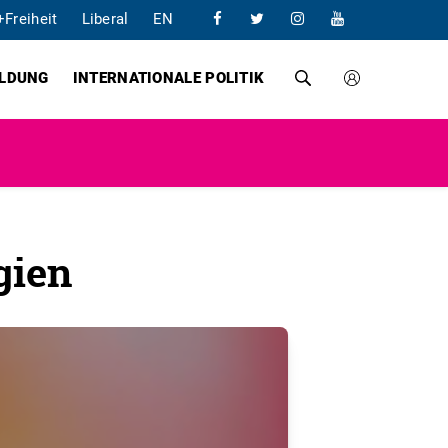
+Freiheit
Liberal
EN
ILDUNG
INTERNATIONALE POLITIK
gien