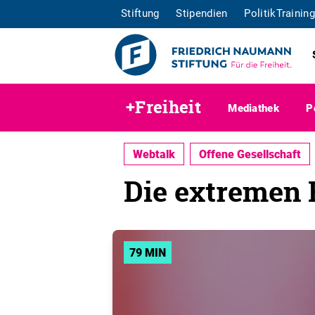
Stiftung
Stipendien
PolitikTraining
+Freiheit
Mediathek
P
Webtalk
Offene Gesellschaft
Die extremen 
79 MIN